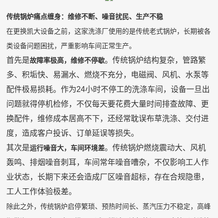
传统锅炉痛点缠身：维修不断、噪音扰民、生产不稳
在更换凯大设备之前，这家洗涤厂使用的是传统老式锅炉，长期被各
类设备问题困扰，严重影响车间正常生产。
首先是
。传统锅炉结构复杂，管路繁
故障率极高，维修不停歇
多、积垢快、易漏水、燃烧不充分，电磁阀、风机、水泵等
配件极易损耗。作为
24小时不停工的洗涤车间，设备一旦出
问题就得停机检修，不仅每天要花费大量时间排查故障、更
换配件，维修成本居高不下，还经常耽误布草洗涤、交付进
度，造成客户投诉、订单延误等损失。
其次是
。传统锅炉燃烧震动大、风机
运行噪音大，车间环境差
轰鸣、排烟噪音刺耳，车间常年噪音嘈杂，不仅影响工人作
业状态，长期下来还会造成厂区噪音超标，存在合规隐患，
工人工作体验极差。
除此之外，传统锅炉启停繁琐、预热时间长、蒸汽压力不稳定，高峰