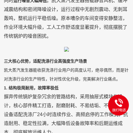
同时
。凯大蒸汽发生器搭载静音风机、缓冲
运行噪音大幅降低
减震结构和密闭降噪设计，运行过程中无剧烈震动、无刺耳
轰鸣，整机运行平稳低噪。原本嘈杂的车间变得安静整洁，
作业环境大幅升级，工人工作舒适度显著提升，彻底摆脱了
传统锅炉的噪音困扰。
三大核心优势，适配洗涤行业高强度生产场景
凯大蒸汽发生器能收获洗涤行业用户的高度认可，绝非偶然，而是针
对洗涤行业的生产特性，针对性优化升级，完美解决行业痛点。
1. 结构极简耐用，故障率极低
摒弃传统锅炉复杂冗余的管路结构，采用抽屉式模块化设
计，核心部件精工打造，耐磨耐耗、不易结垢、不易故障。
设备适配洗涤厂24小时连续作业、高频启停的工作模式，抗
造耐用、稳定性拉满，大幅降低设备故障率和后期运维成
本，彻底解放运维人力。