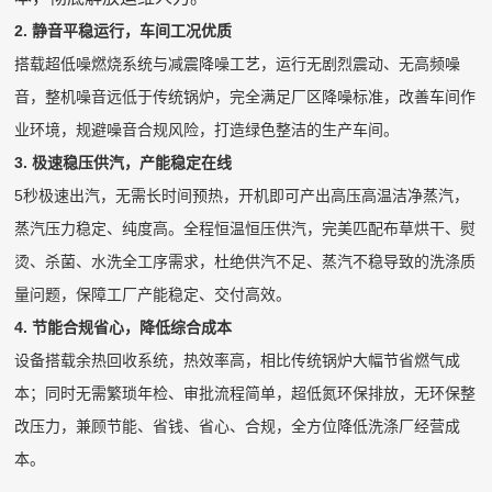
2. 静音平稳运行，车间工况优质
搭载超低噪燃烧系统与减震降噪工艺，运行无剧烈震动、无高频噪
音，整机噪音远低于传统锅炉，完全满足厂区降噪标准，改善车间作
业环境，规避噪音合规风险，打造绿色整洁的生产车间。
3. 极速稳压供汽，产能稳定在线
5秒极速出汽，无需长时间预热，开机即可产出高压高温洁净蒸汽，
蒸汽压力稳定、纯度高。全程恒温恒压供汽，完美匹配布草烘干、熨
烫、杀菌、水洗全工序需求，杜绝供汽不足、蒸汽不稳导致的洗涤质
量问题，保障工厂产能稳定、交付高效。
4. 节能合规省心，降低综合成本
设备搭载余热回收系统，热效率高，相比传统锅炉大幅节省燃气成
本；同时无需繁琐年检、审批流程简单，超低氮环保排放，无环保整
改压力，兼顾节能、省钱、省心、合规，全方位降低洗涤厂经营成
本。