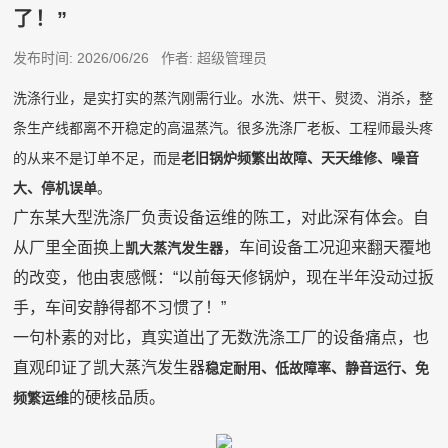
了！”
发布时间: 2026/06/26 作者: 超级管理员
洗涤行业，是实打实的蒸汽刚需行业。水洗、烘干、熨烫、消杀，整
条生产线都离不开稳定的高温蒸汽。很多洗涤厂老板、工程师最头疼
的从来不是订单不足，而是
老旧锅炉频繁出故障、天天维修、噪音
大、停机误单
。
广东某大型洗涤厂负责设备运维的陈工，对此深有体会。自
从厂里全面换上
，车间设备工况迎来翻天覆地
凯大蒸汽发生器
的改变，他由衷感慨：“以前每天修锅炉，现在半年没动过扳
手，车间安静得都不习惯了！”
一句朴素的对比，真实道出了无数洗涤工厂的设备痛点，也
直观印证了凯大蒸汽发生器
稳定耐用、低故障率、静音运行、免
的硬核品质。
频繁运维