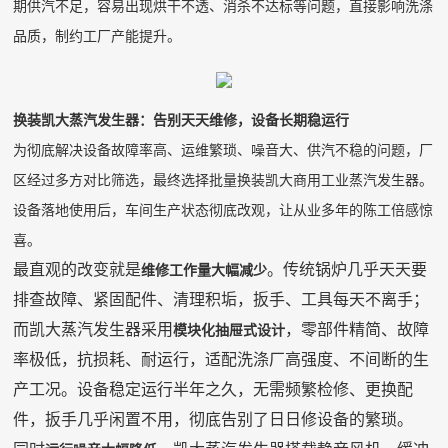
期供汽不足，容易出现烘干不透、消杀不达标等问题，直接影响洗涤
品质，制约工厂产能提升。
换装凯大蒸汽发生器：告别天天维修，设备长期稳运行
为彻底解决设备故障率高、运维繁琐、噪音大、供汽不稳的问题，厂
区经过多方对比筛选，最终选择批量换装凯大商用工业蒸汽发生器。
设备落地使用后，车间生产状态彻底改观，让从业多年的陈工倍感惊
喜。
最直观的改变就是
。传统锅炉几乎天天要
维修工作量大幅减少
排查故障、紧固配件、清理积垢，扳手、工具每天不离手；
而凯大蒸汽发生器采用
，零部件精简、故障
模块化
抽屉式
设计
率极低，抗损耗、耐运行，适配洗涤厂高强度、不间断的生
产工况。设备稳定运行半年之久，无需频繁检修、更换配
件，扳手几乎闲置不用，彻底告别了日日修设备的繁琐。