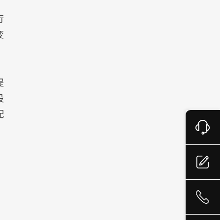
、
行
变
提
设
配