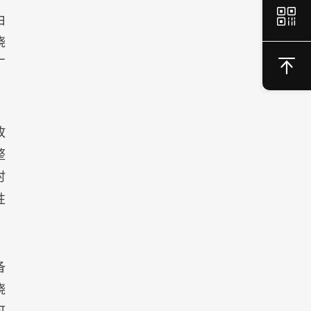
由
烧
厂
故
整
时
性
备
烧