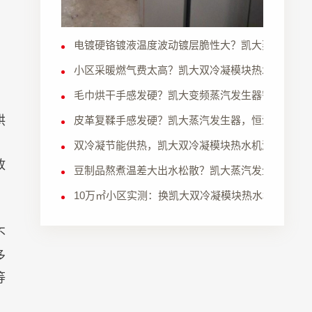
电镀硬铬镀液温度波动镀层脆性大？凯大蒸汽发生
小区采暖燃气费太高？凯大双冷凝模块热水机大幅
毛巾烘干手感发硬？凯大变频蒸汽发生器智能恒温
烘
皮革复鞣手感发硬？凯大蒸汽发生器，恒温鞣出柔
、
双冷凝节能供热，凯大双冷凝模块热水机酒店采暖
放
豆制品熬煮温差大出水松散？凯大蒸汽发生器均匀
10万㎡小区实测：换凯大双冷凝模块热水机，供暖季
不
多
等