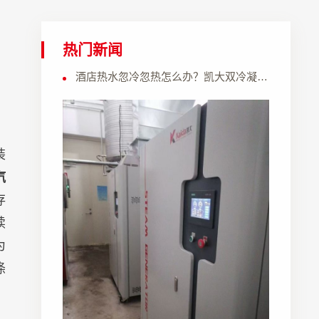
热门新闻
酒店热水忽冷忽热怎么办？凯大双冷凝模块热水机恒温稳定低氮环保
装
汽
存
续
为
涤