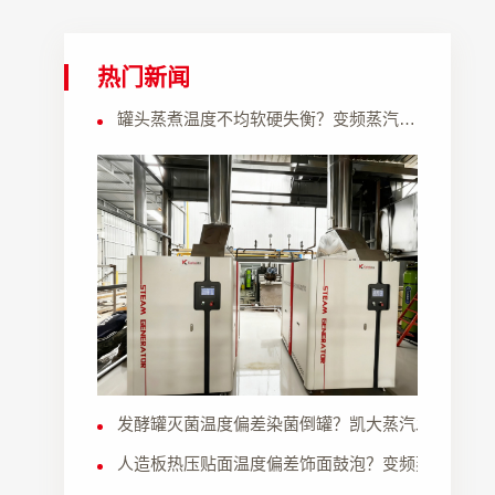
热门新闻
罐头蒸煮温度不均软硬失衡？变频蒸汽发生器恒温持续供热，果肉软烂入味统一
发酵罐灭菌温度偏差染菌倒罐？凯大蒸汽发生器恒
人造板热压贴面温度偏差饰面鼓泡？变频蒸汽发生