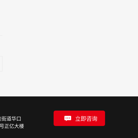
立即咨询
桂街道华口
5号正亿大楼