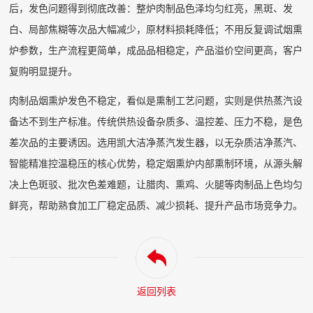
后，发色问题得到彻底改善：整炉肉制品色泽均匀红亮，黑斑、发
白、局部焦糊等次品大幅减少，原材料损耗降低；不用反复调试烟熏
炉参数，生产流程更简单，成品品相稳定，产品溢价空间更高，客户
复购明显提升。
肉制品烟熏炉发色不稳定，看似是熏制工艺问题，实则是供热蒸汽设
备达不到生产标准。传统供热设备杂质多、温控差、压力不稳，是色
差次品的主要诱因。选用凯大洁净蒸汽发生器，以无杂质洁净蒸汽、
智能精准控温稳压的核心优势，稳定烟熏炉内部熏制环境，从源头解
决上色斑驳、批次色差难题，让腊肉、熏鸡、火腿等肉制品上色均匀
鲜亮，帮助熟食加工厂稳定品质、减少损耗、提升产品市场竞争力。
返回列表