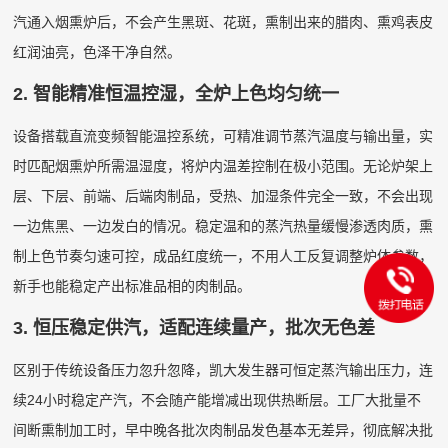
汽通入烟熏炉后，不会产生黑斑、花斑，熏制出来的腊肉、熏鸡表皮
红润油亮，色泽干净自然。
2. 智能精准恒温控湿，全炉上色均匀统一
设备搭载直流变频智能温控系统，可精准调节蒸汽温度与输出量，实
时匹配烟熏炉所需温湿度，将炉内温差控制在极小范围。无论炉架上
层、下层、前端、后端肉制品，受热、加湿条件完全一致，不会出现
一边焦黑、一边发白的情况。稳定温和的蒸汽热量缓慢渗透肉质，熏
制上色节奏匀速可控，成品红度统一，不用人工反复调整炉体参数，
新手也能稳定产出标准品相的肉制品。
3. 恒压稳定供汽，适配连续量产，批次无色差
区别于传统设备压力忽升忽降，凯大发生器可恒定蒸汽输出压力，连
续24小时稳定产汽，不会随产能增减出现供热断层。工厂大批量不
间断熏制加工时，早中晚各批次肉制品发色基本无差异，彻底解决批