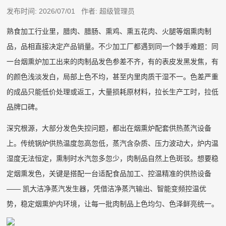
发布时间: 2026/07/01 作者: 超级管理员
熟食加工行业里，腊肉、腊肠、熏鸡、熏五花肉、火腿等烟熏肉制
品，品相直接决定产品销量。不少加工厂都遇到同一个棘手难题：同
一台烟熏炉加工出来的肉制品发色参差不齐，有的表皮发黑发焦，有
的颜色浅淡发白，局部上色不均，甚至内里肉质干湿不一。色差严重
的成品只能低价处理或返工，大量损耗原材料，拉长生产工时，拉低
品牌口碑。
深究根源，大部分发色失控问题，都出在烟熏炉配套供热蒸汽设备
上。传统锅炉供热温度忽高忽低，蒸汽含杂质、压力波动大，炉内温
湿度无法恒定，熏制时水汽忽多忽少，肉制品自然上色斑驳。想要稳
定烟熏发色，关键是搭配一台适配食品加工、控温精准的供热设备
—— 凯大洁净蒸汽发生器，凭借洁净蒸汽输出、智能变频控温优
势，稳定烟熏炉内环境，让每一批肉制品上色均匀、色泽鲜亮统一。