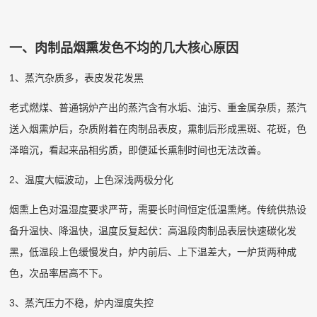
一、肉制品烟熏发色不均的几大核心原因
1、蒸汽杂质多，表皮发花发黑
老式燃煤、普通锅炉产出的蒸汽含有水垢、油污、重金属杂质，蒸汽
送入烟熏炉后，杂质附着在肉制品表皮，熏制后形成黑斑、花斑，色
泽暗沉，看起来品相劣质，即便延长熏制时间也无法改善。
2、温度大幅波动，上色深浅两极分化
烟熏上色对温湿度要求严苛，需要长时间恒定低温熏烤。传统供热设
备升温快、降温快，温度反复起伏：高温段肉制品表层快速碳化发
黑，低温段上色缓慢发白，炉内前后、上下温差大，一炉货两种成
色，次品率居高不下。
3、蒸汽压力不稳，炉内湿度失控