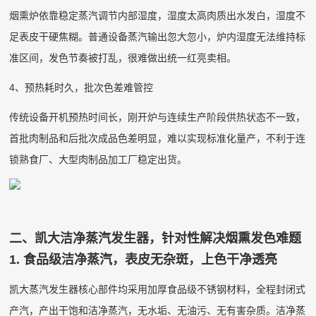
烟熏炉依靠稳定蒸汽调节内部湿度，湿度太高肉质出水发白，湿度不
足表皮干硬焦糊。普通设备蒸汽输出忽大忽小，炉内湿度无法维持标
准区间，发色节奏被打乱，很难做出统一红亮卖相。
4、预热耗时久，批次色差难管控
传统设备开机预热时间长，刚开炉与连续生产阶段供热状态不一致，
首批肉制品和后批次成品色差明显，难以实现标准化量产，不利于连
锁熟食厂、大型肉制品加工厂稳定出货。
二、凯大洁净蒸汽发生器，针对性解决烟熏发色难题
1. 食品级洁净蒸汽，表皮无杂斑，上色干净透亮
凯大蒸汽发生器核心部件均采用加厚食品级不锈钢材料，全程封闭式
产汽，产出干饱和洁净蒸汽，无水垢、无油污、无有害杂质。洁净蒸