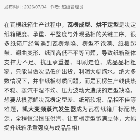
发布时间: 2026/07/04 作者: 超级管理员
在瓦楞纸箱生产过程中，
瓦楞成型、烘干定型
是决定
纸箱硬度、承重、平整度与外观品相的关键工序。很
多纸箱厂经常遇到瓦楞塌陷、楞型不饱满、纸板起
鼓、翘曲变形、纸面高低不平等问题，导致纸箱整体
支撑力不足、抗压承重差、印刷走位、成品品相粗
糙，只能当做次品低价出货，利润大幅缩水。绝大多
数情况下，并非纸板材质问题，而是瓦楞生产线供热
不稳、蒸汽干湿不均、压力波动大造成的定型缺陷。
想要从根源解决瓦楞定型差、纸箱软塌、品相不佳等
难题，
凯大变频蒸汽发生器
成为瓦楞纸箱厂标配热
源，全程恒温恒压供汽，让瓦楞定型饱满立体，大幅
提升纸箱承重强度与成品品相！