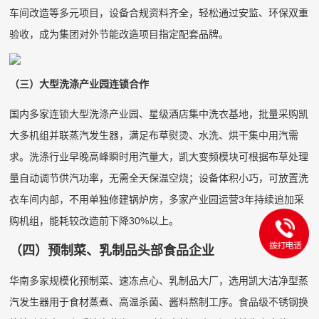
车间改造等多元项目，设备合规资料齐全，轻松通过安监、环保双重
验收，成为集团对外节能改造项目指定配套品牌。
（三）大型洗涤产业园连锁合作
国内多家连锁大型洗涤产业园、星级酒店集中洗衣基地，批量采购凯
大多机组并联蒸汽发生器，满足布草熨烫、水洗、烘干集中用汽需
求。洗涤行业早晚高峰瞬时用汽量大，凯大变频模块可根据布草处理
量自动调节供汽功率，无需全天保温空烧；设备体积小巧，可放置洗
衣车间内部，不用单独修建锅炉房，多家产业园运营3年持续追加采
购机组，能耗较改造前下降30%以上。
（四）预制菜、乳制品头部食品企业
华南多家规模化预制菜、速冻点心、乳制品大厂，选用凯大洁净型蒸
汽发生器用于食材蒸煮、高温杀菌、酱料熬制工序。食品级不锈钢换