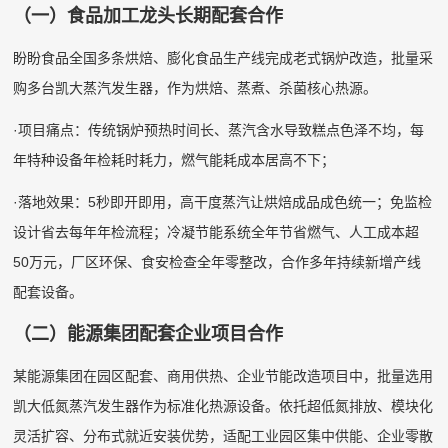
（一）食品加工龙头长期配套合作
盼盼食品全国多条烘焙、膨化食品生产线完成老式锅炉改造，批量采
购多台凯大蒸汽发生器，作为烘焙、蒸煮、杀菌核心热源。
·项目痛点：传统锅炉预热时间长、蒸汽含水导致糕点色泽不均，每
年特种设备年检耗时耗力，燃气能耗成本居高不下；
·落地效果：5秒即开即用，高干度蒸汽让烘焙成品成色统一；免监检
设计省去每年年检流程；冷凝节能系统全年节省燃气、人工成本超
50万元，厂区环保、食安检查全年零整改，合作多年持续新增产线
配套设备。
（二）能源集团配套企业项目合作
某能源集团在园区配套、商用供热、企业节能改造项目中，批量选用
凯大低氮蒸汽发生器作为标准化热源设备。依托超低氮排放、模块化
灵活扩容、分布式就近安装优势，适配工业园区集中供能、企业零散