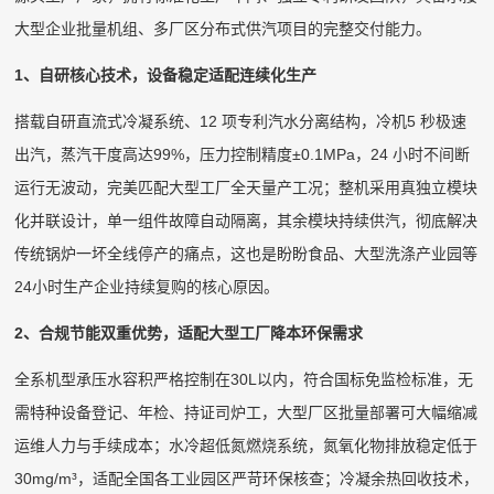
大型企业批量机组、多厂区分布式供汽项目的完整交付能力。
1、自研核心技术，设备稳定适配连续化生产
搭载自研直流式冷凝系统、12 项专利汽水分离结构，冷机5 秒极速
出汽，蒸汽干度高达99%，压力控制精度±0.1MPa，24 小时不间断
运行无波动，完美匹配大型工厂全天量产工况；整机采用真独立模块
化并联设计，单一组件故障自动隔离，其余模块持续供汽，彻底解决
传统锅炉一坏全线停产的痛点，这也是盼盼食品、大型洗涤产业园等
24小时生产企业持续复购的核心原因。
2、合规节能双重优势，适配大型工厂降本环保需求
全系机型承压水容积严格控制在30L以内，符合国标免监检标准，无
需特种设备登记、年检、持证司炉工，大型厂区批量部署可大幅缩减
运维人力与手续成本；水冷超低氮燃烧系统，氮氧化物排放稳定低于
30mg/m³，适配全国各工业园区严苛环保核查；冷凝余热回收技术，