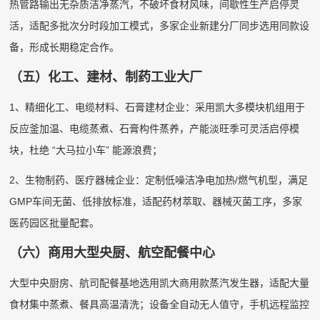
热管路输出无杂质洁净蒸汽，不破坏食材风味，间歇性生产启停灵
活，适配多批次分时段加工模式，多家企业新建分厂同步选用同款设
备，形成长期稳定合作。
（五）化工、建材、制药工业大厂
1、精细化工、电缆材料、石膏建材企业：采用凯大多模块机组用于
反应釜加温、电缆蒸煮、石膏构件蒸养，产能淡旺季可灵活启停模
块，杜绝 “大马拉小车” 能源浪费；
2、生物制药、医疗器械企业：定制低噪洁净电加热/燃气机型，满足
GMP车间无菌、低排放标准，适配药材萃取、器械灭菌工序，多家
医药园区批量配套。
（六）商用大型央厨、航空配餐中心
大型中央厨房、航司配餐基地选用凯大商用款蒸汽发生器，适配大量
食材集中蒸煮、餐具高温清洗；设备全自动无人值守，手机远程监控