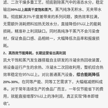
滤、二次干燥多重工艺，彻底剔除蒸汽中的液态水分，稳定
输出
，蒸汽纯净无积水、无夹带水
99%以上超高干度饱和蒸汽
珠。彻底解决
3%干度差带来的系列问题，换热效率拉满，
无需额外消耗燃料加热无效水分，直接降低6%以上的能耗
损耗，精准补上利润缺口。同时高纯净干蒸汽不会污染食
材，保证食品口感、品相统一，大幅降低次品率和报废损
耗。
2、高热效节能降耗，长期运营省出高利润
凯大干饱和蒸汽发生器搭载自主研发的冷凝余热回收装置，
将设备运行产生的余热、冷凝水二次回收利用，整机综合热
效率稳定在95%以上。对比普通蒸汽设备，
综合能耗降低
，在同等产能、同等工艺需求下，大幅缩减燃料
成
20%-30%
本。对于常年连续生产的食品厂而言，一年仅节能省下的费
用，就能直接增厚
5%以上的净利润，真正实现“降本即增
收”。