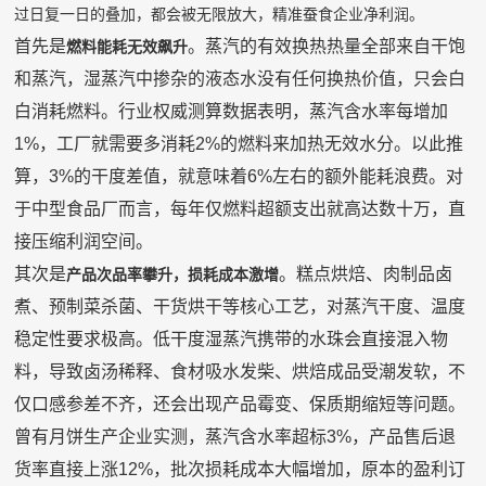
过日复一日的叠加，都会被无限放大，精准蚕食企业净利润。
首先是
。蒸汽的有效换热热量全部来自干饱
燃料能耗无效飙升
和蒸汽，湿蒸汽中掺杂的液态水没有任何换热价值，只会白
白消耗燃料
。行业权威测算数据表明，蒸汽含水率每增加
1%，工厂就需要多消耗2%的燃料来加热无效水分。以此推
算，3%的干度差值，就意味着6%左右的额外能耗浪费。对
于中型食品厂而言，每年仅燃料超额支出就高达数十万，直
接压缩利润空间。
其次是
。糕点烘焙、肉制品卤
产品次品率攀升，损耗成本激增
煮、预制菜杀菌、干货烘干等核心工艺，对蒸汽干度、温度
稳定性要求极高。低干度湿蒸汽携带的水珠会直接混入物
料，导致卤汤稀释、食材吸水发柴、烘焙成品受潮发软，不
仅口感参差不齐，还会出现产品霉变、保质期缩短等问题。
曾有月饼生产企业实测，蒸汽含水率超标
3%，产品售后退
货率直接上涨12%，批次损耗成本大幅增加，原本的盈利订