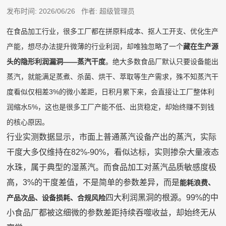
发布时间: 2026/06/26 作者: 超级管理员
在食品加工行业，很多工厂都在拼原料成本、抠人工开支、优化生产
产能，想尽办法提升微薄的行业利润，却唯独忽略了一个
藏在生产源
头的隐形利润漏洞——蒸汽干度
。绝大多数食品厂默认只要设备能出
蒸汽，就能满足蒸煮、杀菌、烘干、萃取等生产需求，殊不知蒸汽干
度看似仅相差
3%的微小差距，日积月累下来，会直接让工厂整体利
润缩水5%，这也是很多工厂产能不低、出货稳定，却始终赚不到钱
的核心原因。
行业实测数据显示，市面上普通蒸汽设备产出的蒸汽，实际
干度大多仅维持在82%-90%，看似达标，实则掺杂大量液态
水珠，属于典型的湿蒸汽。而食品加工对蒸汽品质敏感度极
高，3%的干度差值，不是简单的参数差异，而是
能耗浪费、
四大利润黑洞的根源。
99%的中
产品次品、设备损耗、合规风险
小食品厂都被这细微的参数差距持续吞噬收益，却始终无从