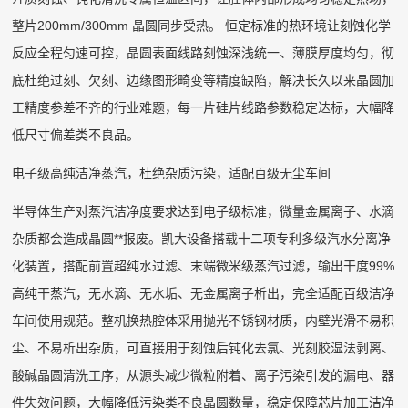
整片200mm/300mm 晶圆同步受热。 恒定标准的热环境让刻蚀化学
反应全程匀速可控，晶圆表面线路刻蚀深浅统一、薄膜厚度均匀，彻
底杜绝过刻、欠刻、边缘图形畸变等精度缺陷，解决长久以来晶圆加
工精度参差不齐的行业难题，每一片硅片线路参数稳定达标，大幅降
低尺寸偏差类不良品。
电子级高纯洁净蒸汽，杜绝杂质污染，适配百级无尘车间
半导体生产对蒸汽洁净度要求达到电子级标准，微量金属离子、水滴
杂质都会造成晶圆**报废。凯大设备搭载十二项专利多级汽水分离净
化装置，搭配前置超纯水过滤、末端微米级蒸汽过滤，输出干度99%
高纯干蒸汽，无水滴、无水垢、无金属离子析出，完全适配百级洁净
车间使用规范。整机换热腔体采用抛光不锈钢材质，内壁光滑不易积
尘、不易析出杂质，可直接用于刻蚀后钝化去氯、光刻胶湿法剥离、
酸碱晶圆清洗工序，从源头减少微粒附着、离子污染引发的漏电、器
件失效问题，大幅降低污染类不良晶圆数量，稳定保障芯片加工洁净