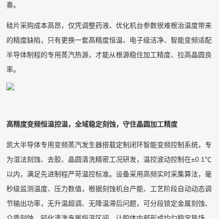
奏。
硅片采购成本高昂，仅凭调整药液、优化机台参数很难根治温度带来
的精度缺陷，只有更换一套高精度恒温、电子级洁净、智能变频适配
半导体制程的专用蒸汽热源，才能从根源稳住加工精度、拉高晶圆良
率。
高精度变频恒温控温，全域稳定刻蚀，守住晶圆加工精度
凯大半导体专用变频蒸汽发生器搭载定制闭环智能变频控制系统，专
为湿法刻蚀、去胶、晶圆清洗精密工况研发，温控波动控制在±0.1℃
以内，满足先进制程严苛温控标准。设备采用高频实时采集算法，毫
秒级监测温度、压力数值，根据刻蚀机台产能、工艺阶段自动动态调
节输出功率，无升温超调、无降温滞后问题，可分段锁定金属刻蚀、
介质刻蚀、钝化清洗专属恒温区间，让腔体内部形成均匀稳定热场，