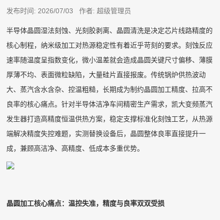
发布时间: 2026/07/03 作者: 超级管理员
半导体晶圆湿法刻蚀、光刻胶剥离、晶圆清洗是决定芯片线路精度的
核心制程，纳米级加工对热源稳定性有着近乎苛刻的要求。刻蚀反应
速率随温度呈指数变化，微小温差就会造成晶圆关键尺寸偏移、薄膜
厚薄不均、表面微粒缺陷，大量硅片直接报废。传统锅炉供热波动
大、蒸汽含水含杂、控温粗糙，长期成为制约晶圆加工精度、拉高不
良率的核心痛点。针对半导体洁净车间精密生产需求，凯大变频蒸汽
发生器打造高精度恒温供热方案，稳定支撑标准化刻蚀工艺，从热源
端解决精度失控难题，实测替换设备后，晶圆整体良率直接提升一
成，兼顾高洁净、高精度、低成本多重优势。
晶圆加工核心痛点：温控失准，精度与良率双双受损