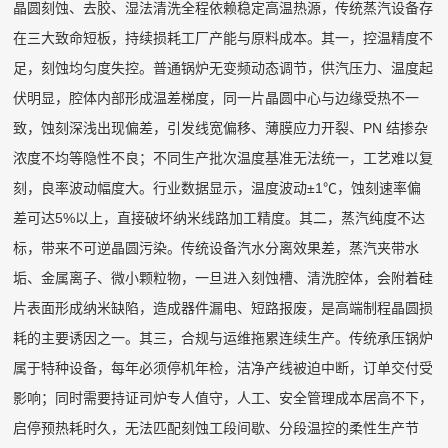
晶圆刻蚀、去胶、湿法清洗全程依赖稳定高温热源，传统蒸汽设备存
在三大致命短板，持续损耗工厂产能与原料成本。其一，控温精度不
足，刻蚀均匀度失控。普通锅炉无变频动态调节，供汽压力、温度起
伏明显，腔体内部形成温差梯度，同一片晶圆中心与边缘受热不一
致，蚀刻深浅出现偏差，引发线宽偏移、薄膜应力开裂、PN 结掺杂
浓度不均等隐性不良；不同生产批次温度基准无法统一，工艺难以复
刻，良率波动幅度大。行业数据显示，温度波动±1℃，蚀刻速率偏
差可达5%以上，直接破坏纳米线路加工精度。其二，蒸汽纯度不达
标，带来不可逆晶圆污染。传统设备汽水分离效果差，蒸汽夹带水
垢、金属离子、微小颗粒物，一旦进入刻蚀槽、清洗腔体，会附着硅
片表面形成纳米缺陷，造成器件漏电、短路报废，是高端制程晶圆损
耗的主要诱因之一。其三，合规与运维拖累连续生产。传统承压锅炉
属于特种设备，每年必须停机年检，洁净产线被迫中断，订单交付受
影响；同时需要持证司炉专人值守，人工、安全管理成本居高不下，
启停预热耗时久，无法匹配刻蚀工段间歇、分段温控的柔性生产节