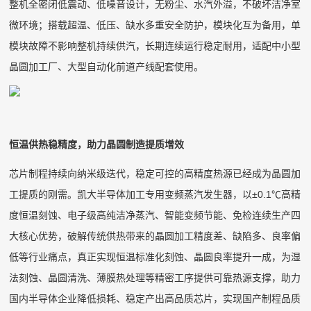
整机全密闭低震动、低噪音设计，无粉尘、水汽外溢，不破坏洁净室
微环境；搭载超温、低压、缺水多重安全防护，模块化互为备用，单
模块故障不影响整机持续供汽，长期连续运行稳定耐用，适配中小型
晶圆加工厂、大型自动化前道产线配套使用。
恒温供热稳精度，助力晶圆制造提质增效
芯片制程持续向纳米级迭代，稳定可控的高精度热源已经成为晶圆加
工提质的刚需。凯大半导体加工专用变频蒸汽发生器，以±0.1℃高精
度恒温刻蚀、电子级高纯洁净蒸汽、智能变频节能、免检连续生产四
大核心优势，破解传统供热带来的晶圆加工精度差、缺陷多、良率偏
低等行业痛点，真正实现恒温标准化刻蚀、晶圆良率提升一成，为湿
法刻蚀、晶圆清洗、薄膜热处理等精密工序提供可靠热源支撑，助力
国内半导体企业降低损耗、稳定产出高品质芯片，实现国产制程品质