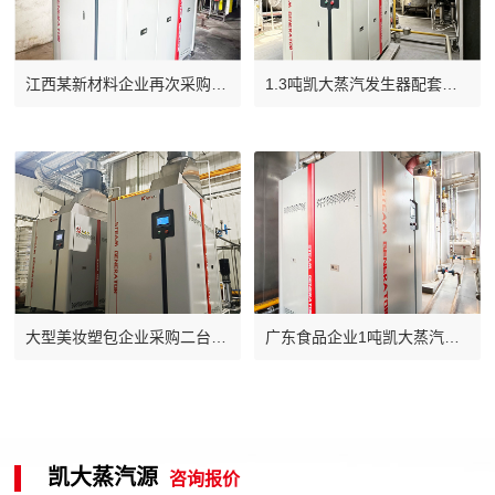
江西某新材料企业再次采购一
1.3吨凯大蒸汽发生器配套石
台1.3吨凯大蒸汽发生器
膏生产线：供汽稳、能耗低，
省时更省钱
大型美妆塑包企业采购二台1
广东食品企业1吨凯大蒸汽发
吨凯大蒸汽发生器替代2吨燃
生器替代燃气锅炉，节能环保
气锅炉
高效一步到位
凯大蒸汽源
咨询报价