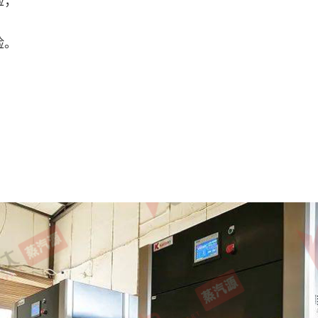
险；
险。