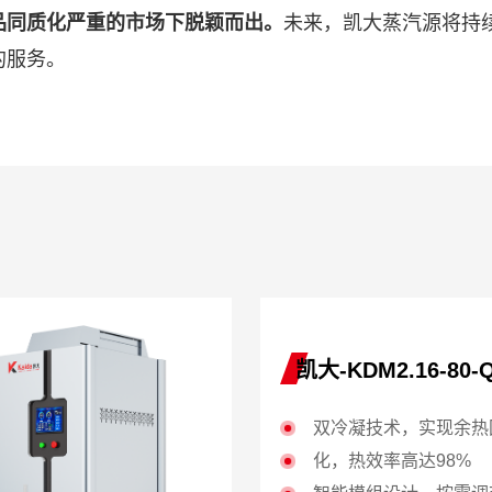
品同质化严重的市场下脱颖而出。
未来，凯大蒸汽源将持
的服务。
凯大-KD1.0-0.8-Q(T/Y
凯大-KDM2.16-80-Q
分段变频模式，精准按需
双冷凝技术，实现余热
合节能约20%—60%
化，热效率高达98%