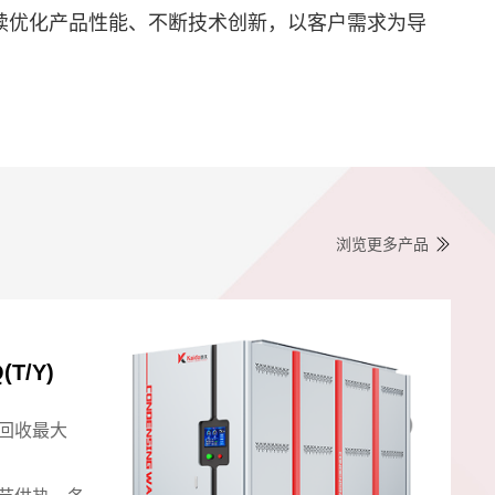
续优化产品性能、不断技术创新，以客户需求为导
浏览更多产品
)
(T/Y)
凯大-
供能，综
回收最大
分
合