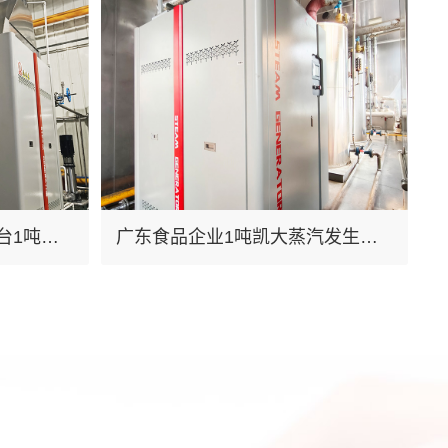
台1吨凯
广东食品企业1吨凯大蒸汽发生器
气锅炉
替代燃气锅炉，节能环保高效一步
到位