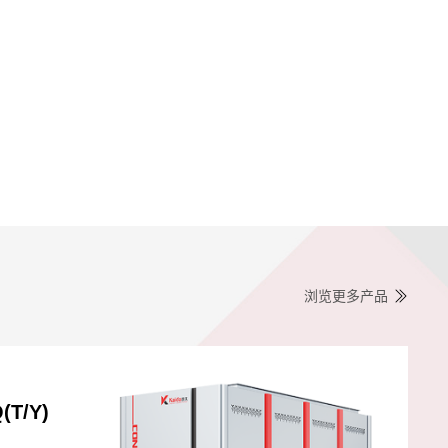
浏览更多产品
)
(T/Y)
凯大-