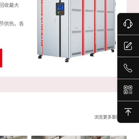
供能，综
回收最大
分
合
低至
节供热，各
烟
6
，安全无
秒速出热
整
需
了
为备用，
体积小噪音
智
避
分离装
1
置
，高效节
即
能
减少长距
体
浏览更多案例
离