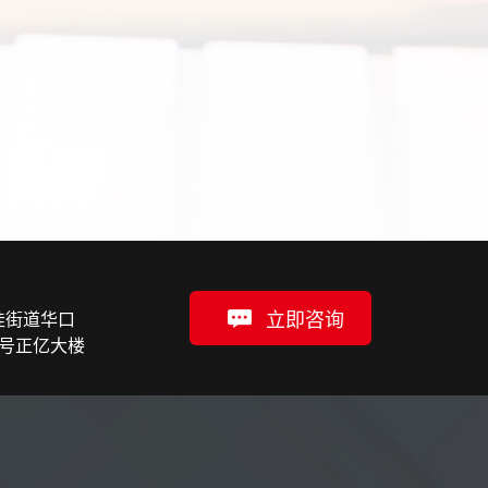
立即咨询
桂街道华口
5号正亿大楼