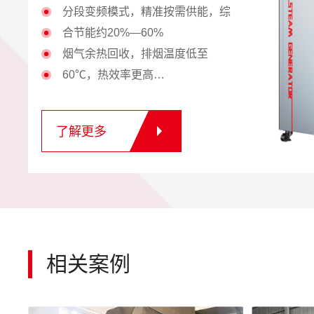
分段变频模式，精准按需供能，综
合节能约20%—60%
烟气余热回收，排烟温度低至
60℃，热效率更高
整机几何水容积小于30升，安全无
需报装年审
了解更多
智能模组设计，各模组互为备用，
避免停工停产
12项专利技术的内置汽水分离装
置，蒸汽焓热值更高
即开即用，减少预热浪费，高效节
能
相关案例
体积小，可分布式安装，减少长距
离管损