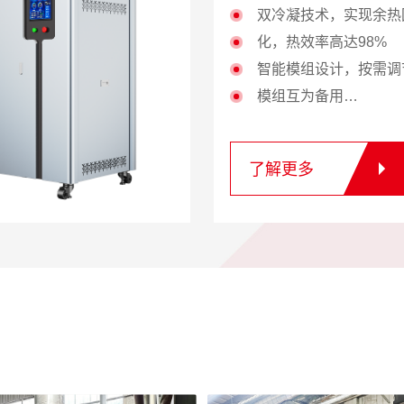
分段变频模式，精准按需
双冷凝技术，实现余热
合节能约20%—60%
化，热效率高达98%
烟气余热回收，排烟温度
智能模组设计，按需调
60℃，热效率更高
模组互为备用
整机几何水容积小于30升
智能控温，无需预热，
需报装年审
水，即开即用
了解更多
了解更多
智能模组设计，各模组互
节能省气，低氮环保，
避免停工停产
低，安装便捷
12项专利技术的内置汽水
置，蒸汽焓热值更高
即开即用，减少预热浪费
能
体积小，可分布式安装，
离管损