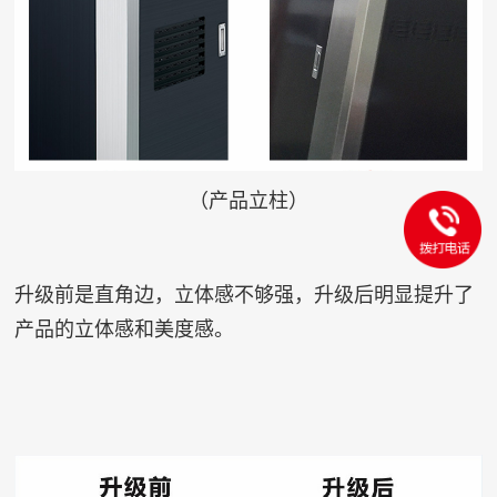
（产品立柱）
升级前是直角边，立体感不够强，升级后明显提升了
产品的立体感和美度感。