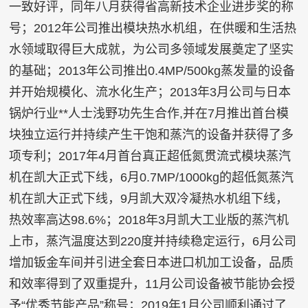
一致好评，同年八月获得省高新技术企业进步奖的称
号；2012年公司推出模块热水机组，在供暖和生活热
水领域取得巨大成就，为公司多领域发展奠定了坚实
的基础；2013年公司推出0.4MP/500kg蒸发量的设备
并开始规模化、流水化生产；2013年3月公司与日本
锅炉行业**人士浅野功先生合作,并在7月推出首台模
块独立运行并持续产生干饱和蒸汽的设备并获得了多
项专利；2017年4月首台真正超低氮贯流式模块蒸汽
机在凯大正式下线，6月0.7MP/1000kg的超低氮蒸汽
机在凯大正式下线，9月凯大双冷凝热水机组下线，
热效率高达98.6%；2018年3月凯大工业版的蒸汽机
上市，蒸汽温度达到220度并持续稳定运行，6月公司
增加钣金车间并引进全套日本进口机加工设备，品质
和效率得到了双重提升，11月公司设备被节能协会授
予“优秀节能产品”称号；2019年1月公司顺利通过了