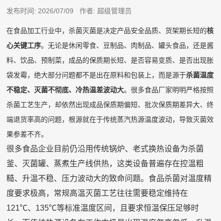
发布时间: 2026/07/09 作者: 超级管理员
在食品加工行业中，杀菌灭菌是决定产品安全品质、货架期长短的
核
心关键工序
。无论是休闲零食、豆制品、肉制品、罐头食品，还是酱
料、饮品、预制菜，成品的保质期长短、是否容易变质、是否出现胀
袋发霉，绝大部分问题都不是出在原料和包装上，而是源于
杀菌温度
不稳定、灭菌不彻底、冷热温差波动大
。很多食品厂家明明严格按照
杀菌工艺生产，却依然出现成品保质期偏短、批次保质期差异大、终
端退货率高的问题，根源就在于传统蒸汽热源温度波动，导致灭菌效
果参差不齐。
很多食品企业目前仍沿用传统锅炉、老式换热设备为杀菌
釜、灭菌罐、蒸煮生产线供热，这类设备普遍存在控温粗
糙、升温不稳、压力波动大的致命问题。食品杀菌对温度精
度要求极高，常规高温灭菌工艺往往需要稳定维持在
121℃、135℃等标准温度区间，且要求恒温保压足够时