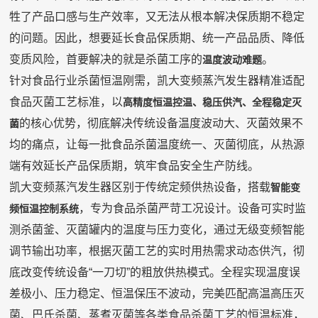
牲了产品口感与生产效率，又无法从根本解决保质期不稳定
的问题。因此，想要延长食品保质期、统一产品品质、降低
变质风险，首要解决的就是杀菌工序的
。
温度波动难题
针对食品行业杀菌恒温刚需，凯大变频蒸汽发生器精准适配
食品灭菌工艺标准，以
高精度恒温控温、稳压供汽、全程稳定灭
的核心优势，彻底解决传统设备温度波动大、灭菌效果不
菌
均的痛点，让每一批食品杀菌温度统一、灭菌彻底，从热源
端有效延长产品保质期，筑牢食品安全生产防线。
凯大变频蒸汽发生器区别于传统定频供热设备，搭载
智能变
，专为食品杀菌严苛工况设计。设备可实时监
频恒温控制系统
测杀菌釜、灭菌罐内的温度与压力变化，通过无级变频智能
调节输出功率，根据灭菌工艺的实时用热需求动态供汽，彻
底改变传统设备“一刀切”的粗放供热模式。全程实现温度误
差极小、压力稳定、恒温保压不波动，完美匹配高温高压灭
菌、巴氏杀菌、蒸煮灭菌等各类食品杀菌工艺的恒温标准，