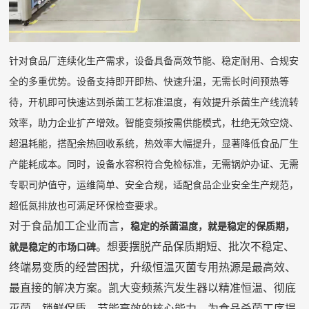
针对食品厂连续化生产需求，设备具备高效节能、稳定耐用、合规安
全的多重优势。设备支持即开即热、快速升温，无需长时间预热等
待，开机即可快速达到杀菌工艺标准温度，有效提升杀菌生产线流转
效率，助力企业扩产增效。智能变频按需供能模式，杜绝无效空烧、
超温耗能，搭配余热回收系统，热效率大幅提升，显著降低食品厂生
产能耗成本。同时，设备水容积符合免检标准，无需锅炉办证、无需
专职司炉值守，运维简单、安全合规，适配食品企业安全生产规范，
超低氮排放也可满足环保检查要求。
对于食品加工企业而言，
稳定的杀菌温度，就是稳定的保质期，
。想要摆脱产品保质期短、批次不稳定、
就是稳定的市场口碑
终端易变质的经营困扰，升级恒温灭菌专用热源是最高效、
最直接的解决方案。凯大变频蒸汽发生器以精准恒温、彻底
灭菌、锁鲜保质、节能高效的核心能力，为食品杀菌工序提