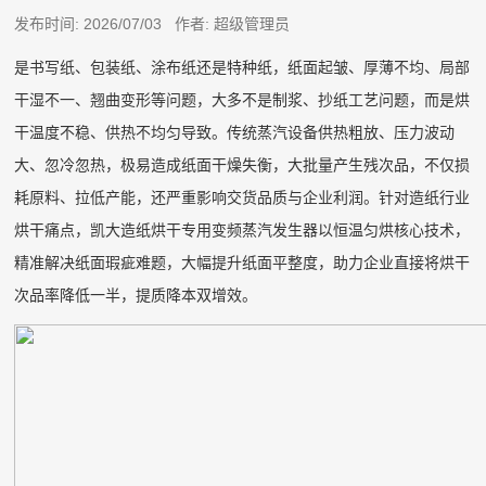
发布时间: 2026/07/03 作者: 超级管理员
是书写纸、包装纸、涂布纸还是特种纸，纸面起皱、厚薄不均、局部
干湿不一、翘曲变形等问题，大多不是制浆、抄纸工艺问题，而是烘
干温度不稳、供热不均匀导致。传统蒸汽设备供热粗放、压力波动
大、忽冷忽热，极易造成纸面干燥失衡，大批量产生残次品，不仅损
耗原料、拉低产能，还严重影响交货品质与企业利润。针对造纸行业
烘干痛点，凯大造纸烘干专用变频蒸汽发生器以恒温匀烘核心技术，
精准解决纸面瑕疵难题，大幅提升纸面平整度，助力企业直接将烘干
次品率降低一半，提质降本双增效。