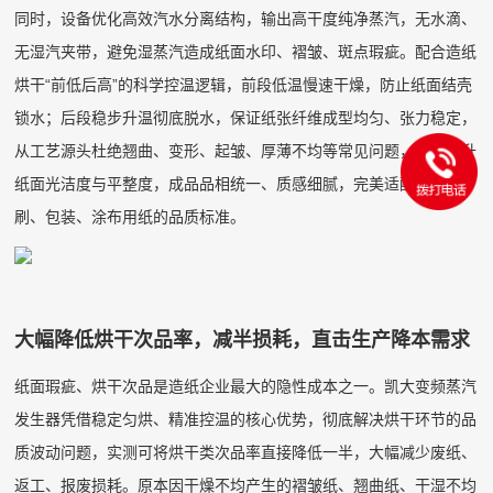
同时，设备优化高效汽水分离结构，输出高干度纯净蒸汽，无水滴、
无湿汽夹带，避免湿蒸汽造成纸面水印、褶皱、斑点瑕疵。配合造纸
烘干“前低后高”的科学控温逻辑，前段低温慢速干燥，防止纸面结壳
锁水；后段稳步升温彻底脱水，保证纸张纤维成型均匀、张力稳定，
从工艺源头杜绝翘曲、变形、起皱、厚薄不均等常见问题，大幅提升
纸面光洁度与平整度，成品品相统一、质感细腻，完美适配高端印
刷、包装、涂布用纸的品质标准。
大幅降低烘干次品率，减半损耗，直击生产降本需求
纸面瑕疵、烘干次品是造纸企业最大的隐性成本之一。凯大变频蒸汽
发生器凭借稳定匀烘、精准控温的核心优势，彻底解决烘干环节的品
质波动问题，实测可将烘干类次品率直接降低一半，大幅减少废纸、
返工、报废损耗。原本因干燥不均产生的褶皱纸、翘曲纸、干湿不均