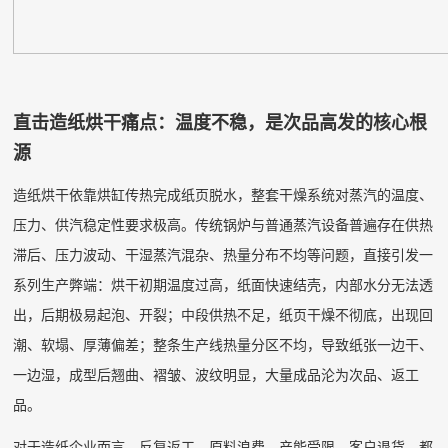
直击造纸烘干痛点：温度不稳，是次品高发的核心根
源
造纸烘干依靠烘缸传热完成纸页脱水，整套干燥系统对蒸汽的温度、
压力、供汽稳定性要求极高。传统锅炉与普通蒸汽设备普遍存在供热
滞后、压力波动、干湿蒸汽混杂、热量分布不均等问题，直接引发一
系列生产弊端：烘干初期温度过高，纸面快速结壳，内部水分无法透
出，后期极易起泡、开裂；中段供热不足，纸页干燥不彻底，出现回
潮、软塌、厚薄偏差；整条生产线热量分区不均，导致纸张一边干、
一边湿，成型后翘曲、褶皱、波纹明显，大量成品沦为次品、返工
品。
对于造纸企业而言，反复返工、原料浪费、产能受限、客户退货，都