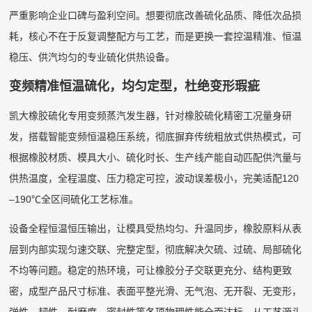
严重影响企业口碑与盈利空间。想要彻底改善硫化品质、降低次品损
耗，核心不在于反复调整配方与工艺，而是更换一套控温精准、恒温
稳压、供汽均匀的专业硫化供热设备。
变频精准恒温硫化，均匀定型，杜绝变形瑕疵
凯大橡胶硫化专用变频蒸汽发生器，针对橡胶硫化精密工况量身研
发，搭载智能变频恒温稳压系统，彻底摒弃传统粗放式供热模式，可
根据橡胶材质、模具大小、硫化时长、生产线产能自动匹配供汽量与
供热温度，全程温度、压力稳定可控，波动误差极小，完美适配120
–190℃全区间硫化工艺标准。
设备全程恒温恒压输出，让模具受热均匀、升温同步，橡胶原料从表
层到内部实现匀速交联、完整定型，彻底解决欠硫、过硫、局部硫化
不均等问题。稳定的热环境，可让橡胶分子交联更充分、结构更致
密，成型产品尺寸标准、表面平整光滑、无气泡、无开裂、无变形，