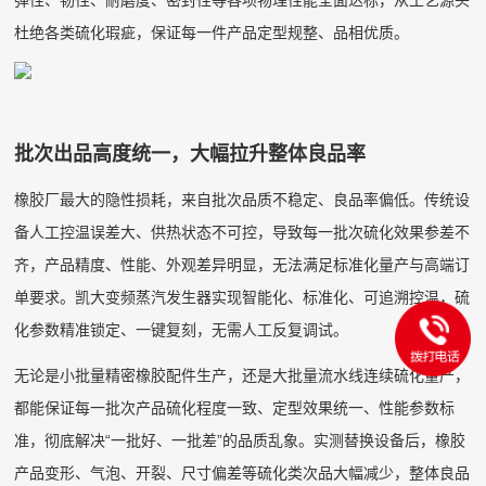
弹性、韧性、耐磨度、密封性等各项物理性能全面达标，从工艺源头
杜绝各类硫化瑕疵，保证每一件产品定型规整、品相优质。
批次出品高度统一，大幅拉升整体良品率
橡胶厂最大的隐性损耗，来自批次品质不稳定、良品率偏低。传统设
备人工控温误差大、供热状态不可控，导致每一批次硫化效果参差不
齐，产品精度、性能、外观差异明显，无法满足标准化量产与高端订
单要求。凯大变频蒸汽发生器实现智能化、标准化、可追溯控温，硫
化参数精准锁定、一键复刻，无需人工反复调试。
无论是小批量精密橡胶配件生产，还是大批量流水线连续硫化量产，
都能保证每一批次产品硫化程度一致、定型效果统一、性能参数标
准，彻底解决“一批好、一批差”的品质乱象。实测替换设备后，橡胶
产品变形、气泡、开裂、尺寸偏差等硫化类次品大幅减少，整体良品