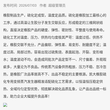
发布时间: 2026/07/03 作者: 超级管理员
橡胶制品生产，硫化定成型，温度定品质。硫化是橡胶加工最核心的
工序，通过高温让生胶分子发生交联反应，形成稳定的三维网状结
构，直接决定橡胶产品的硬度、弹性、密封性、平整度与使用寿命。
硫化工艺对温度、压力、供热均匀度极其严苛：温度过低、供热不
足，橡胶交联不充分，产品偏软、弹性差、易变形、耐磨度不足；温
度过高、局部过热，容易出现过硫焦烧、表面起泡、开裂、变形缩
水；温度波动不均，会造成同批次产品定型不一、尺寸偏差、外观瑕
疵多，大量沦为不良品。传统蒸汽设备供热粗放、压力不稳、忽冷忽
热，是橡胶厂次品率居高不下、出品不稳定的主要根源。凯大橡胶硫
化专用变频蒸汽发生器精准适配硫化工艺需求，以恒温恒压稳定供
热、全域均匀定型优势，彻底解决硫化品质乱象，让产品出品统一标
准，助力企业大幅提升良品率！