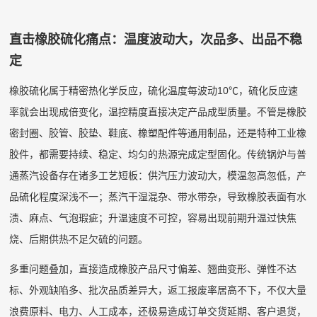
直击橡胶硫化痛点：温度波动大，次品多、出品不稳
定
橡胶硫化属于精密热化学反应，硫化温度每波动10℃，硫化反应速
率就会出现成倍变化，温控精度直接决定产品成型质量。不管是橡胶
密封圈、胶管、胶垫、鞋底、橡塑配件等通用制品，还是特种工业橡
胶件，都需要持续、稳定、均匀的热源完成定型固化。传统锅炉与普
通蒸汽设备存在诸多工艺短板：供汽压力波动大，模温忽高忽低，产
品硫化程度深浅不一；蒸汽干湿混杂、带水带杂，导致橡胶表面有水
渍、麻点、气泡瑕疵；升温速度不可控，容易出现前期升温过快焦
烧、后期供热不足欠硫的问题。
多重问题叠加，直接造成橡胶产品尺寸偏差、翘曲变形、弹性不达
标、外观缺陷多、批次品质差异大，返工报废率居高不下，不仅大量
浪费原料、电力、人工成本，还极易造成订单交货延期、客户退货，