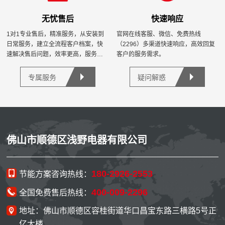
无忧售后
快速响应
1对1专业售后，精准服务，从安装到
官网在线客服、微信、免费热线
日常服务，建立全流程客户档案，快
（2296）多渠道快速响应，高效回复
速解决售后问题，效率更高，服务更
客户的服务需求。
优。
专属服务
疑问解惑
佛山市顺德区浅野电器有限公司
180-2926-2553
节能方案咨询热线：
400-009-2296
全国免费售后热线：
地址：佛山市顺德区容桂街道华口昌宝东路三横路5号正
亿大楼