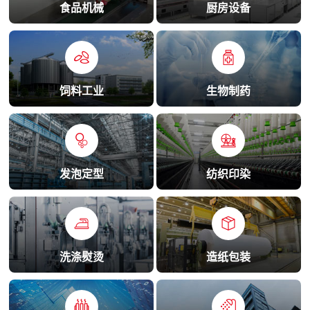
食品机械
厨房设备
饲料工业
生物制药
发泡定型
纺织印染
洗涤熨烫
造纸包装