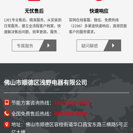
无忧售后
快速响应
1对1专业售后，精准服务，从安装到
官网在线客服、微信、免费热线
日常服务，建立全流程客户档案，快
（2296）多渠道快速响应，高效回复
速解决售后问题，效率更高，服务更
客户的服务需求。
优。
专属服务
疑问解惑
佛山市顺德区浅野电器有限公司
180-2926-2553
节能方案咨询热线：
400-009-2296
全国免费售后热线：
地址：佛山市顺德区容桂街道华口昌宝东路三横路5号正
亿大楼