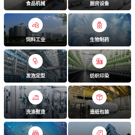
食品机械
厨房设备
饲料工业
生物制药
发泡定型
纺织印染
洗涤熨烫
造纸包装